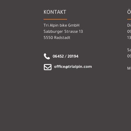
KONTAKT
Ö
Tri Alpin bike GmbH
Di
Salzburger Strasse 13
09
5550 Radstadt
13
S
09
06452 / 20194
office@trialpin.com
M