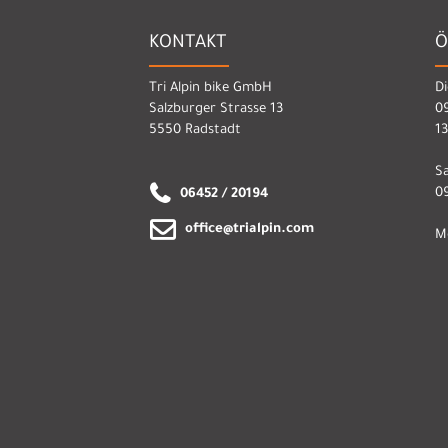
KONTAKT
Ö
Tri Alpin bike GmbH
Di
Salzburger Strasse 13
09
5550 Radstadt
13
S
09
06452 / 20194
office@trialpin.com
M