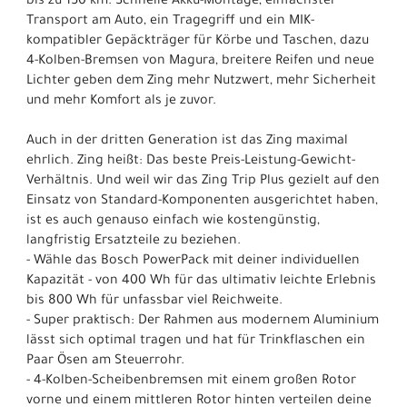
bis zu 150 km. Schnelle Akku-Montage, einfachster
Transport am Auto, ein Tragegriff und ein MIK-
kompatibler Gepäckträger für Körbe und Taschen, dazu
4-Kolben-Bremsen von Magura, breitere Reifen und neue
Lichter geben dem Zing mehr Nutzwert, mehr Sicherheit
und mehr Komfort als je zuvor.
Auch in der dritten Generation ist das Zing maximal
ehrlich. Zing heißt: Das beste Preis-Leistung-Gewicht-
Verhältnis. Und weil wir das Zing Trip Plus gezielt auf den
Einsatz von Standard-Komponenten ausgerichtet haben,
ist es auch genauso einfach wie kostengünstig,
langfristig Ersatzteile zu beziehen.
- Wähle das Bosch PowerPack mit deiner individuellen
Kapazität - von 400 Wh für das ultimativ leichte Erlebnis
bis 800 Wh für unfassbar viel Reichweite.
- Super praktisch: Der Rahmen aus modernem Aluminium
lässt sich optimal tragen und hat für Trinkflaschen ein
Paar Ösen am Steuerrohr.
- 4-Kolben-Scheibenbremsen mit einem großen Rotor
vorne und einem mittleren Rotor hinten verteilen deine