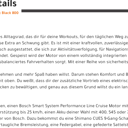
ails
k Black 800
hes Alltagsrad, das dir für deine Workouts, für den täglichen Weg 
e Extra an Schwung gibt. Es ist mit einer kraftvollen, zuverlässi
h ausgestattet, die sich zur Aktivitätsverfolgung, für Navigatio
et. Gespeist wird der Motor von einem vollständig integrierten A
balanciertes Fahrverhalten sorgt. Mit einer Reihe von sicherheit
ehmen und mehr Spaß haben willst. Darum stehen Komfort und B
it oben. Du weißt, dass dir der zusätzliche Vortrieb eines elektri
ecken zu bewältigen, und genau aus diesem Grund willst du ein lan
en, einen Bosch Smart System Performance Line Cruise Motor mi
stützung bis 25 km/h, einen Akku deiner Wahl mit 400, 545 oder
ler von Bosch. Dazu bekommst du eine Shimano CUES 9-Gang-Schal
augliche Bremsleistung, eine Federgabel, eine gefederte Sattelstüt