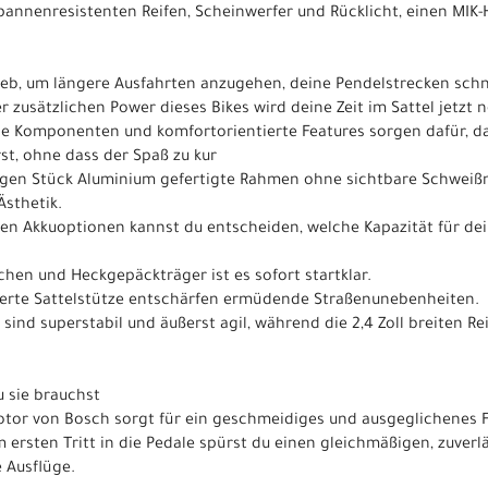
, pannenresistenten Reifen, Scheinwerfer und Rücklicht, einen MI
trieb, um längere Ausfahrten anzugehen, deine Pendelstrecken sch
r zusätzlichen Power dieses Bikes wird deine Zeit im Sattel jetz
ge Komponenten und komfortorientierte Features sorgen dafür, d
st, ohne dass der Spaß zu kur
zigen Stück Aluminium gefertigte Rahmen ohne sichtbare Schweiß
Ästhetik.
chen Akkuoptionen kannst du entscheiden, welche Kapazität für dei
hen und Heckgepäckträger ist es sofort startklar.
ederte Sattelstütze entschärfen ermüdende Straßenunebenheiten.
er sind superstabil und äußerst agil, während die 2,4 Zoll breiten
 sie brauchst
tor von Bosch sorgt für ein geschmeidiges und ausgeglichenes F
ersten Tritt in die Pedale spürst du einen gleichmäßigen, zuverlä
 Ausflüge.