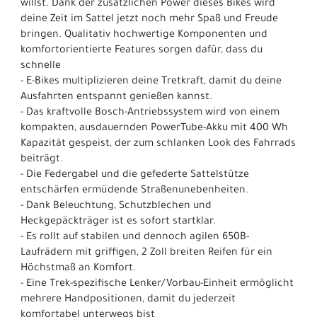
willst. Dank der zusätzlichen Power dieses Bikes wird
deine Zeit im Sattel jetzt noch mehr Spaß und Freude
bringen. Qualitativ hochwertige Komponenten und
komfortorientierte Features sorgen dafür, dass du
schnelle
- E-Bikes multiplizieren deine Tretkraft, damit du deine
Ausfahrten entspannt genießen kannst.
- Das kraftvolle Bosch-Antriebssystem wird von einem
kompakten, ausdauernden PowerTube-Akku mit 400 Wh
Kapazität gespeist, der zum schlanken Look des Fahrrads
beiträgt.
- Die Federgabel und die gefederte Sattelstütze
entschärfen ermüdende Straßenunebenheiten.
- Dank Beleuchtung, Schutzblechen und
Heckgepäckträger ist es sofort startklar.
- Es rollt auf stabilen und dennoch agilen 650B-
Laufrädern mit griffigen, 2 Zoll breiten Reifen für ein
Höchstmaß an Komfort.
- Eine Trek-spezifische Lenker/Vorbau-Einheit ermöglicht
mehrere Handpositionen, damit du jederzeit
komfortabel unterwegs bist