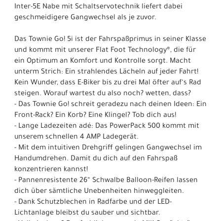
Inter-5E Nabe mit Schaltservotechnik liefert dabei
geschmeidigere Gangwechsel als je zuvor.
Das Townie Go! 5i ist der Fahrspaßprimus in seiner Klasse
und kommt mit unserer Flat Foot Technology®, die für
ein Optimum an Komfort und Kontrolle sorgt. Macht
unterm Strich: Ein strahlendes Lächeln auf jeder Fahrt!
Kein Wunder, dass E-Biker bis zu drei Mal öfter auf‘s Rad
steigen. Worauf wartest du also noch? wetten, dass?
- Das Townie Go! schreit geradezu nach deinen Ideen: Ein
Front-Rack? Ein Korb? Eine Klingel? Tob dich aus!
- Lange Ladezeiten adé: Das PowerPack 500 kommt mit
unserem schnellen 4 AMP Ladegerät.
- Mit dem intuitiven Drehgriff gelingen Gangwechsel im
Handumdrehen. Damit du dich auf den Fahrspaß
konzentrieren kannst!
- Pannenresistente 26“ Schwalbe Balloon-Reifen lassen
dich über sämtliche Unebenheiten hinweggleiten.
- Dank Schutzblechen in Radfarbe und der LED-
Lichtanlage bleibst du sauber und sichtbar.