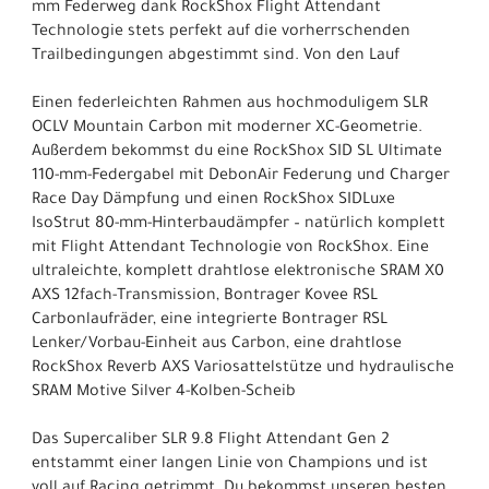
mm Federweg dank RockShox Flight Attendant
Technologie stets perfekt auf die vorherrschenden
Trailbedingungen abgestimmt sind. Von den Lauf
Einen federleichten Rahmen aus hochmoduligem SLR
OCLV Mountain Carbon mit moderner XC-Geometrie.
Außerdem bekommst du eine RockShox SID SL Ultimate
110-mm-Federgabel mit DebonAir Federung und Charger
Race Day Dämpfung und einen RockShox SIDLuxe
IsoStrut 80-mm-Hinterbaudämpfer – natürlich komplett
mit Flight Attendant Technologie von RockShox. Eine
ultraleichte, komplett drahtlose elektronische SRAM X0
AXS 12fach-Transmission, Bontrager Kovee RSL
Carbonlaufräder, eine integrierte Bontrager RSL
Lenker/Vorbau-Einheit aus Carbon, eine drahtlose
RockShox Reverb AXS Variosattelstütze und hydraulische
SRAM Motive Silver 4-Kolben-Scheib
Das Supercaliber SLR 9.8 Flight Attendant Gen 2
entstammt einer langen Linie von Champions und ist
voll auf Racing getrimmt. Du bekommst unseren besten