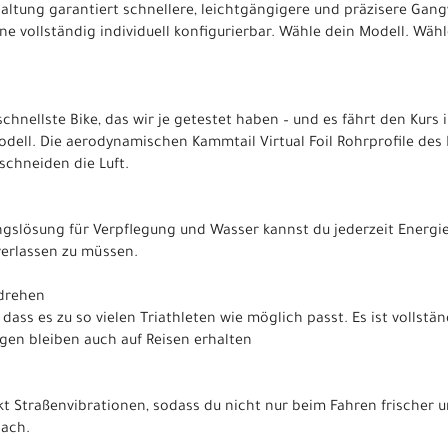
haltung garantiert schnellere, leichtgängigere und präzisere Gan
 One vollständig individuell konfigurierbar. Wähle dein Modell. Wä
chnellste Bike, das wir je getestet haben – und es fährt den Kurs
odell. Die aerodynamischen Kammtail Virtual Foil Rohrprofile des
chneiden die Luft.
gslösung für Verpflegung und Wasser kannst du jederzeit Energi
verlassen zu müssen.
drehen
dass es zu so vielen Triathleten wie möglich passt. Es ist vollstä
ngen bleiben auch auf Reisen erhalten
t Straßenvibrationen, sodass du nicht nur beim Fahren frischer u
nach.