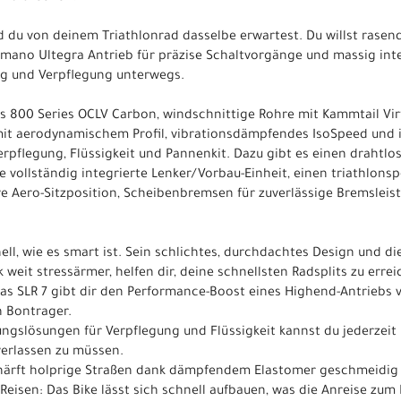
nd du von deinem Triathlonrad dasselbe erwartest. Du willst rasen
imano Ultegra Antrieb für präzise Schaltvorgänge und massig inte
ung und Verpflegung unterwegs.
 800 Series OCLV Carbon, windschnittige Rohre mit Kammtail Virtua
t aerodynamischem Profil, vibrationsdämpfendes IsoSpeed und i
pflegung, Flüssigkeit und Pannenkit. Dazu gibt es einen drahtlo
ne vollständig integrierte Lenker/Vorbau-Einheit, einen triathlons
ve Aero-Sitzposition, Scheibenbremsen für zuverlässige Bremslei
ll, wie es smart ist. Sein schlichtes, durchdachtes Design und di
eit stressärmer, helfen dir, deine schnellsten Radsplits zu erre
 Das SLR 7 gibt dir den Performance-Boost eines Highend-Antrieb
n Bontrager.
ungslösungen für Verpflegung und Flüssigkeit kannst du jederzeit
verlassen zu müssen.
härft holprige Straßen dank dämpfendem Elastomer geschmeidig u
Reisen: Das Bike lässt sich schnell aufbauen, was die Anreise zu