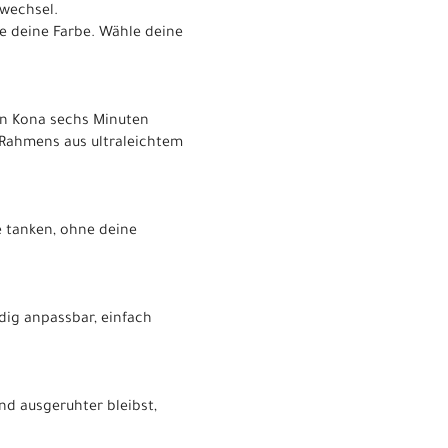
gwechsel.
hle deine Farbe. Wähle deine
 in Kona sechs Minuten
 Rahmens aus ultraleichtem
e tanken, ohne deine
ndig anpassbar, einfach
nd ausgeruhter bleibst,