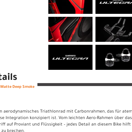
ails
S Matte Deep Smoke
ein aerodynamisches Triathlonrad mit Carbonrahmen, das für at
e Integration konzipiert ist. Vom leichten Aero-Rahmen über da
ff auf Proviant und Flüssigkeit – jedes Detail an diesem Bike hilft
 zu brechen.