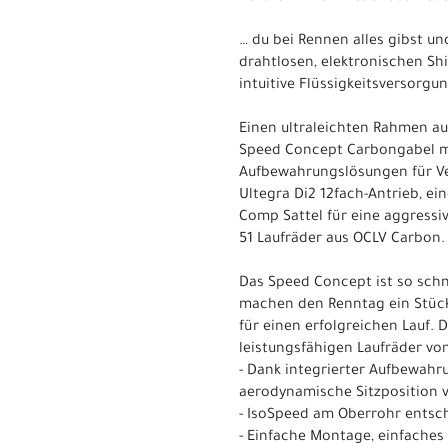
… du bei Rennen alles gibst u
drahtlosen, elektronischen Sh
intuitive Flüssigkeitsversorg
Einen ultraleichten Rahmen aus
Speed Concept Carbongabel mi
Aufbewahrungslösungen für Ver
Ultegra Di2 12fach-Antrieb, ei
Comp Sattel für eine aggressi
51 Laufräder aus OCLV Carbon.
Das Speed Concept ist so schne
machen den Renntag ein Stück w
für einen erfolgreichen Lauf.
leistungsfähigen Laufräder vo
- Dank integrierter Aufbewahr
aerodynamische Sitzposition 
- IsoSpeed am Oberrohr entsc
- Einfache Montage, einfaches 