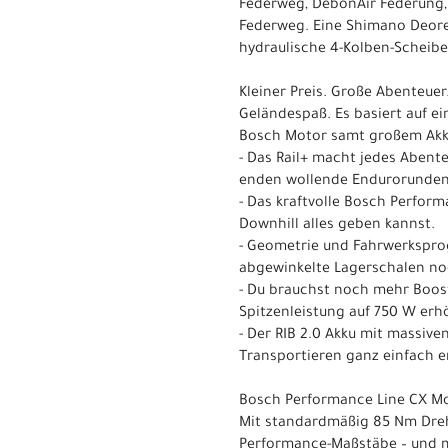
Federweg, DebonAir Federung,
Federweg. Eine Shimano Deore 
hydraulische 4-Kolben-Scheib
Kleiner Preis. Große Abenteuer
Geländespaß. Es basiert auf e
Bosch Motor samt großem Akku
- Das Rail+ macht jedes Abente
enden wollende Endurorunden
- Das kraftvolle Bosch Perfor
Downhill alles geben kannst.
- Geometrie und Fahrwerksprog
abgewinkelte Lagerschalen n
- Du brauchst noch mehr Boos
Spitzenleistung auf 750 W erh
- Der RIB 2.0 Akku mit massive
Transportieren ganz einfach e
Bosch Performance Line CX M
Mit standardmäßig 85 Nm Dreh
Performance-Maßstäbe – und m