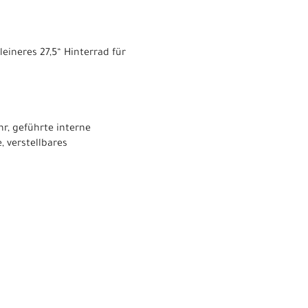
eineres 27,5“ Hinterrad für
r, geführte interne
, verstellbares