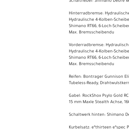
Schalthebel: Shimano Deore M
Hinterradbremse: Hydraulisch
Hydraulische 4-Kolben-Schei
Shimano RT66, 6-Loch-Scheib
Max. Bremsscheibendu
Vorderradbremse: Hydraulisch
Hydraulische 4-Kolben-Schei
Shimano RT66, 6-Loch-Scheib
Max. Bremsscheibendu
Reifen: Bontrager Gunnison Elit
Tubeless-Ready, Drahtwulstkern,
Gabel: RockShox Psylo Gold RC
15 mm Maxle Stealth Achse, 
Schaltwerk hinten: Shimano De
Kurbelsatz: e*thirteen e*spec