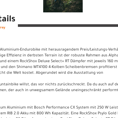
ails
Grey
hes Aluminium-Endurobike mit herausragendem Preis/Leistungs-Verh
ige Effizienz in derbsten Terrain ist der robuste Rahmen aus Alph
 und einem RockShox Deluxe Select+ RT Dämpfer mit jeweils 160 
 und den Shimano MT4100 4-Kolben-Scheibenbremsen profitierst d
ht die Welt kostet. Abgerundet wird die Ausstattung von
ntainbike willst, das vor nichts zurückschreckt. Da du auch auf de
men, der auch in unwegsamem Gelände uneingeschränkt performt
inum Aluminium mit Bosch Performance CX System mit 250 W Le
em RIB 2.0 Akku mit 800 Wh Kapazität. Eine RockShox Psylo Gold