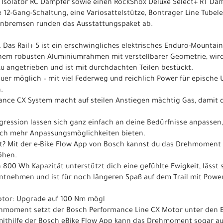
 Isolator RC Dämpfer sowie einen RockShox Deluxe Select+ RT Dä
12-Gang-Schaltung, eine Variosattelstütze, Bontrager Line Tubel
enbremsen runden das Ausstattungspaket ab.
. Das Rail+ 5 ist ein erschwingliches elektrisches Enduro-Mountai
inem robusten Aluminiumrahmen mit verstellbarer Geometrie, wir
 angetrieben und ist mit durchdachten Teilen bestückt.
uer möglich – mit viel Federweg und reichlich Power für epische 
.
mance CX System macht auf steilen Anstiegen mächtig Gas, damit
ression lassen sich ganz einfach an deine Bedürfnisse anpassen
och mehr Anpassungsmöglichkeiten bieten.
t? Mit der e-Bike Flow App von Bosch kannst du das Drehmoment 
öhen.
n 800 Wh Kapazität unterstützt dich eine gefühlte Ewigkeit, lässt
ntnehmen und ist für noch längeren Spaß auf dem Trail mit Powe
otor: Upgrade auf 100 Nm mögl
moment setzt der Bosch Performance Line CX Motor unter den E
ithilfe der Bosch eBike Flow App kann das Drehmoment sogar auf