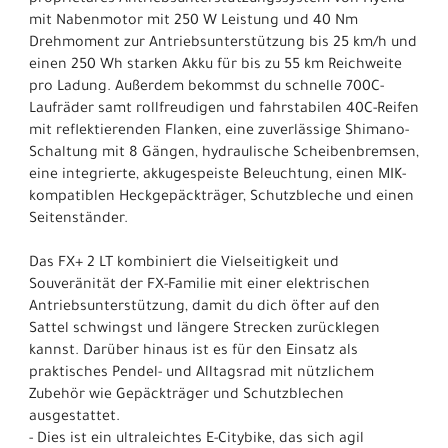
proprietäres Antriebsunterstützungssystem von Hyena
mit Nabenmotor mit 250 W Leistung und 40 Nm
Drehmoment zur Antriebsunterstützung bis 25 km/h und
einen 250 Wh starken Akku für bis zu 55 km Reichweite
pro Ladung. Außerdem bekommst du schnelle 700C-
Laufräder samt rollfreudigen und fahrstabilen 40C-Reifen
mit reflektierenden Flanken, eine zuverlässige Shimano-
Schaltung mit 8 Gängen, hydraulische Scheibenbremsen,
eine integrierte, akkugespeiste Beleuchtung, einen MIK-
kompatiblen Heckgepäckträger, Schutzbleche und einen
Seitenständer.
Das FX+ 2 LT kombiniert die Vielseitigkeit und
Souveränität der FX-Familie mit einer elektrischen
Antriebsunterstützung, damit du dich öfter auf den
Sattel schwingst und längere Strecken zurücklegen
kannst. Darüber hinaus ist es für den Einsatz als
praktisches Pendel- und Alltagsrad mit nützlichem
Zubehör wie Gepäckträger und Schutzblechen
ausgestattet.
- Dies ist ein ultraleichtes E-Citybike, das sich agil