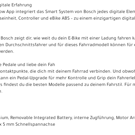
gitale Erfahrung
low App integriert das Smart System von Bosch jedes digitale Elem
bseinheit, Controller und eBike ABS – zu einem einzigartigen digita
Bosch zeigt dir, wie weit du dein E-Bike mit einer Ladung fahren 
nen Durchschnittsfahrer und für dieses Fahrradmodell können für
werden.
e Pedale und liebe dein Fah
 Kontaktpunkte, die dich mit deinem Fahrrad verbinden. Und obwo
 kann ein Pedal-Upgrade für mehr Kontrolle und Grip dein Fahrerle
s findest du die besten Modelle passend zu deinem Fahrstil. Für m
e.
um, Removable Integrated Battery, interne Zugführung, Motor Ar
x 5 mm Schnellspannachse