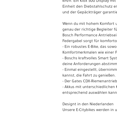
km/h. Ein Kiox 500 Display mi
Einheit den Diebstahlschutz e
und der Gepäckträger garanti
Wenn du mit hohem Komfort und
genau der richtige Begleiter 
Bosch Performance Antriebseinh
Federgabel sorgt für komforto
- Ein robustes E-Bike, das so
Komfortmerkmalen wie einer Fe
- Boschs kraftvolles Smart Sys
deine Anforderungen abstimm
- Einmal eingestellt, übernim
kannst, die Fahrt zu genießen.
- Der Gates CDX-Riemenantrieb 
- Akkus mit unterschiedlichen
entsprechend auswählen kann
Designt in den Niederlanden
Unsere E-Citybikes werden in u