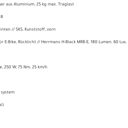
r aus Aluminium, 25 kg max. Traglast
18
inten // SKS, Kunststoff, vorn
r E-Bike, Rücklicht // Herrmans H-Black MR8-E, 180 Lumen, 60 Lux,
e, 250 W, 75 Nm, 25 km/h
t system
al)