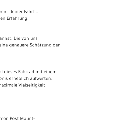
ent deiner Fahrt –
len Erfahrung.
kannst. Die von uns
 eine genauere Schätzung der
hl dieses Fahrrad mit einem
bnis erheblich aufwerten.
aximale Vielseitigkeit
mor, Post Mount-