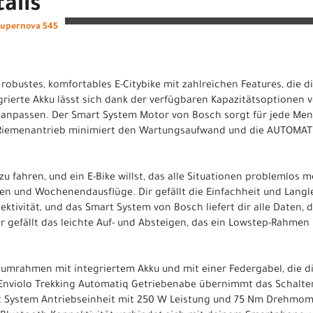
ails
 Supernova 545
 robustes, komfortables E-Citybike mit zahlreichen Features, die d
rierte Akku lässt sich dank der verfügbaren Kapazitätsoptionen 
 anpassen. Der Smart System Motor von Bosch sorgt für jede Men
e Riemenantrieb minimiert den Wartungsaufwand und die AUTOMAT
 zu fahren, und ein E-Bike willst, das alle Situationen problemlos 
ten und Wochenendausflüge. Dir gefällt die Einfachheit und Langl
ktivität, und das Smart System von Bosch liefert dir alle Daten, 
r gefällt das leichte Auf- und Absteigen, das ein Lowstep-Rahmen 
mrahmen mit integriertem Akku und mit einer Federgabel, die dir
Enviolo Trekking Automatiq Getriebenabe übernimmt das Schalten
t System Antriebseinheit mit 250 W Leistung und 75 Nm Drehmome