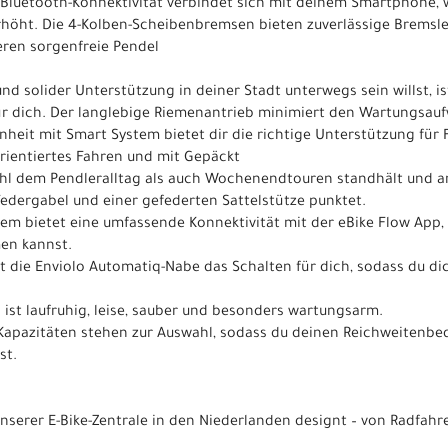
t Bluetooth-Konnektivität verbindet sich mit deinem Smartphone,
rhöht. Die 4-Kolben-Scheibenbremsen bieten zuverlässige Bremsl
eren sorgenfreie Pendel
 solider Unterstützung in deiner Stadt unterwegs sein willst, is
für dich. Der langlebige Riemenantrieb minimiert den Wartungsau
eit mit Smart System bietet dir die richtige Unterstützung für F
rientiertes Fahren und mit Gepäckt
wohl dem Pendleralltag als auch Wochenendtouren standhält und an
dergabel und einer gefederten Sattelstütze punktet.
tem bietet eine umfassende Konnektivität mit der eBike Flow App,
en kannst.
mt die Enviolo Automatiq-Nabe das Schalten für dich, sodass du d
ist laufruhig, leise, sauber und besonders wartungsarm.
 Kapazitäten stehen zur Auswahl, sodass du deinen Reichweitenb
st.
nserer E-Bike-Zentrale in den Niederlanden designt – von Radfahre