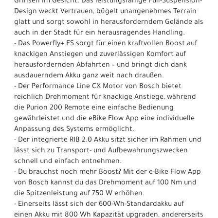
Grinsen im Gesicht. Das leistungsfähige Full-Suspension-
Design weckt Vertrauen, bügelt unangenehmes Terrain
glatt und sorgt sowohl in herausforderndem Gelände als
auch in der Stadt für ein herausragendes Handling.
- Das Powerfly+ FS sorgt für einen kraftvollen Boost auf
knackigen Anstiegen und zuverlässigen Komfort auf
herausfordernden Abfahrten – und bringt dich dank
ausdauerndem Akku ganz weit nach draußen.
- Der Performance Line CX Motor von Bosch bietet
reichlich Drehmoment für knackige Anstiege, während
die Purion 200 Remote eine einfache Bedienung
gewährleistet und die eBike Flow App eine individuelle
Anpassung des Systems ermöglicht.
- Der integrierte RIB 2.0 Akku sitzt sicher im Rahmen und
lässt sich zu Transport- und Aufbewahrungszwecken
schnell und einfach entnehmen.
- Du brauchst noch mehr Boost? Mit der e-Bike Flow App
von Bosch kannst du das Drehmoment auf 100 Nm und
die Spitzenleistung auf 750 W erhöhen.
- Einerseits lässt sich der 600-Wh-Standardakku auf
einen Akku mit 800 Wh Kapazität upgraden, andererseits