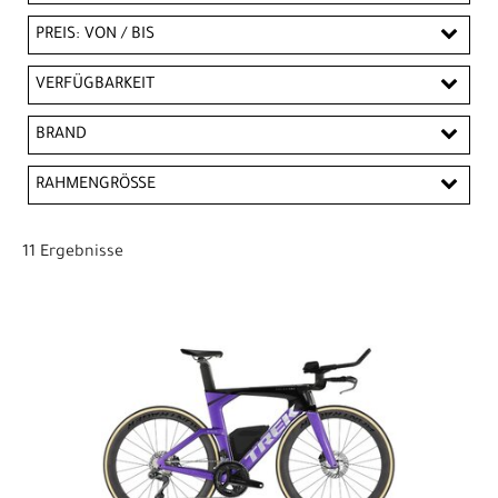
PREIS: VON / BIS
EUR
VERFÜGBARKEIT
EUR
BRAND
PREISFILTER ANWENDEN
Trek
RAHMENGRÖSSE
S
M
L
XL
11 Ergebnisse