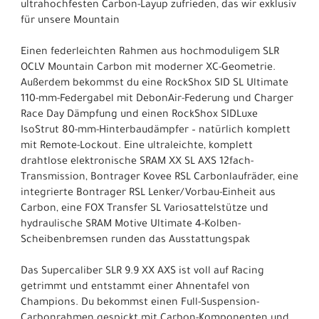
ultrahochfesten Carbon-Layup zufrieden, das wir exklusiv
für unsere Mountain
Einen federleichten Rahmen aus hochmoduligem SLR
OCLV Mountain Carbon mit moderner XC-Geometrie.
Außerdem bekommst du eine RockShox SID SL Ultimate
110-mm-Federgabel mit DebonAir-Federung und Charger
Race Day Dämpfung und einen RockShox SIDLuxe
IsoStrut 80-mm-Hinterbaudämpfer – natürlich komplett
mit Remote-Lockout. Eine ultraleichte, komplett
drahtlose elektronische SRAM XX SL AXS 12fach-
Transmission, Bontrager Kovee RSL Carbonlaufräder, eine
integrierte Bontrager RSL Lenker/Vorbau-Einheit aus
Carbon, eine FOX Transfer SL Variosattelstütze und
hydraulische SRAM Motive Ultimate 4-Kolben-
Scheibenbremsen runden das Ausstattungspak
Das Supercaliber SLR 9.9 XX AXS ist voll auf Racing
getrimmt und entstammt einer Ahnentafel von
Champions. Du bekommst einen Full-Suspension-
Carbonrahmen gespickt mit Carbon-Komponenten und