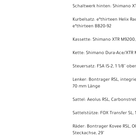
Schaltwerk hinten: Shimano XT
Kurbelsatz: e*thirteen Helix R
e*thirteen BB20-92
Kassette: Shimano XTR M9200, 1
Kette: Shimano Dura-Ace/XTR 
Steuersatz: FSA IS-2, 1 1/8" oben
Lenker: Bontrager RSL, integri
70 mm Länge
Sattel: Aeolus RSL, Carbonstr
Sattelstütze: FOX Transfer SL
Räder: Bontrager Kovee RSL, 
Steckachse, 29"