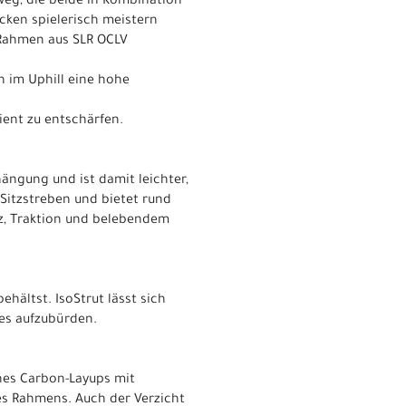
eg, die beide in Kombination
cken spielerisch meistern
 Rahmen aus SLR OCLV
en im Uphill eine hohe
zient zu entschärfen.
ängung und ist damit leichter,
Sitzstreben und bietet rund
nz, Traktion und belebendem
ehältst. IsoStrut lässt sich
es aufzubürden.
nes Carbon-Layups mit
es Rahmens. Auch der Verzicht