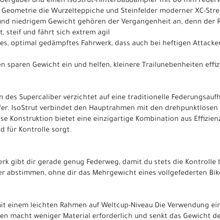
dergabel und einen IsoStrut-Hinterbaudämpfer mit 80 mm Federw
n Geometrie die Wurzelteppiche und Steinfelder moderner XC-Stre
t und niedrigem Gewicht gehören der Vergangenheit an, denn der
, steif und fährt sich extrem agil
lbares, optimal gedämpftes Fahrwerk, dass auch bei heftigen Attack
ben sparen Gewicht ein und helfen, kleinere Trailunebenheiten effi
 des Supercaliber verzichtet auf eine traditionelle Federungsaufh
er. IsoStrut verbindet den Hauptrahmen mit den drehpunktlosen 
 Konstruktion bietet eine einzigartige Kombination aus Effizie
d für Kontrolle sorgt.
erk gibt dir gerade genug Federweg, damit du stets die Kontrolle b
r abstimmen, ohne dir das Mehrgewicht eines vollgefederten Bik
it einem leichten Rahmen auf Weltcup-Niveau Die Verwendung ei
nten macht weniger Material erforderlich und senkt das Gewicht d