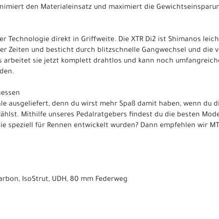
nimiert den Materialeinsatz und maximiert die Gewichtseinsparu
r Technologie direkt in Griffweite. Die XTR Di2 ist Shimanos leic
ler Zeiten und besticht durch blitzschnelle Gangwechsel und di
s arbeitet sie jetzt komplett drahtlos und kann noch umfangreiche
den.
gessen
le ausgeliefert, denn du wirst mehr Spaß damit haben, wenn du d
ählst. Mithilfe unseres Pedalratgebers findest du die besten Mod
 die speziell für Rennen entwickelt wurden? Dann empfehlen wir M
rbon, IsoStrut, UDH, 80 mm Federweg