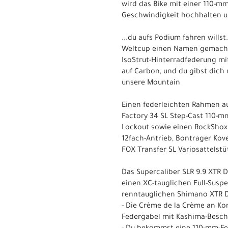
wird das Bike mit einer 110-m
Geschwindigkeit hochhalten un
...du aufs Podium fahren willst
Weltcup einen Namen gemacht 
IsoStrut-Hinterradfederung m
auf Carbon, und du gibst dich
unsere Mountain
Einen federleichten Rahmen a
Factory 34 SL Step-Cast 110-m
Lockout sowie einen RockShox
12fach-Antrieb, Bontrager Kov
FOX Transfer SL Variosattels
Das Supercaliber SLR 9.9 XTR 
einen XC-tauglichen Full-Su
renntauglichen Shimano XTR D
- Die Crème de la Crème an K
Federgabel mit Kashima-Beschi