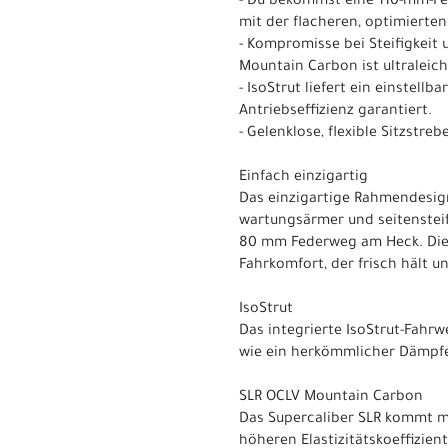
- Du bekommst eine 110-mm-Fe
mit der flacheren, optimierte
- Kompromisse bei Steifigkei
Mountain Carbon ist ultraleicht
- IsoStrut liefert ein einstel
Antriebseffizienz garantiert.
- Gelenklose, flexible Sitzstre
Einfach einzigartig
Das einzigartige Rahmendesign
wartungsärmer und seitensteif
80 mm Federweg am Heck. Diese
Fahrkomfort, der frisch hält un
IsoStrut
Das integrierte IsoStrut-Fahrw
wie ein herkömmlicher Dämpfe
SLR OCLV Mountain Carbon
Das Supercaliber SLR kommt m
höheren Elastizitätskoeffizie