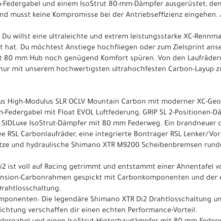
m-Federgabel und einem IsoStrut 80-mm-Dämpfer ausgerüstet, den
d musst keine Kompromisse bei der Antriebseffizienz eingehen. 
. Du willst eine ultraleichte und extrem leistungsstarke XC-Rennma
hat. Du möchtest Anstiege hochfliegen oder zum Zielsprint ans
it 80 mm Hub noch genügend Komfort spüren. Von den Laufrädern 
 nur mit unserem hochwertigsten ultrahochfesten Carbon-Layup zuf
us High-Modulus SLR OCLV Mountain Carbon mit moderner XC-Geo
m-Federgabel mit Float EVOL Luftfederung, GRIP SL 2-Positionen-
 SIDLuxe IsoStrut-Dämpfer mit 80 mm Federweg. Ein brandneuer 
ee RSL Carbonlaufräder, eine integrierte Bontrager RSL Lenker/Vor
tütze und hydraulische Shimano XTR M9200 Scheibenbremsen rund
Di2 ist voll auf Racing getrimmt und entstammt einer Ahnentafe
spension-Carbonrahmen gespickt mit Carbonkomponenten und der
rahtlosschaltung.
omponenten: Die legendäre Shimano XTR Di2 Drahtlosschaltung un
chtung verschaffen dir einen echten Performance-Vorteil.