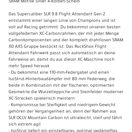
SRAM Motive Silver 4-Kolben-Scheib
Das Supercaliber SLR 9.8 Flight Attendant Gen 2
entstammt einer langen Linie von Champions und ist
voll auf Racing getrimmt. Du bekommst unseren besten
vollgefederten XC-Carbonrahmen, der mit jeder Menge
Carbonkomponenten und der komplett drahtlosen SRAM
X0 AXS Gruppe bestückt ist. Das RockShox Flight
Attendant Fahrwerk passt sich automatisch an deine
Fahrweise an, damit du aus dieser XC-Maschine noch
mehr Speed herausk
- Du bekommst eine 110-mm-Federgabel und einen
IsoStrut-Hinterbaudämpfer mit 80 mm Federweg, die
beide in Kombination mit der flacheren, optimierten
Geometrie die Wurzelteppiche und Steinfelder moderner
XC-Strecken spielerisch meistern
- Kompromisse bei Steifigkeit und niedrigem Gewicht
gehören der Vergangenheit an, denn der Rahmen aus
SLR OCLV Mountain Carbon ist ultraleicht, steif und fährt
sich extrem agil
- IsoStrut liefert ein einstellbares, optimal gedämpftes