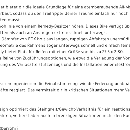
 bietet dir die ideale Grundlage für eine atemberaubende All-M
rbaut, sodass du den Trailripper deiner Träume einfach nur noch
ken musst.
wohl nie von einem Remedy-Besitzer hören: Dieses Bike verfügt 
itten als auch an Anstiegen extrem schnell unterwegs.
 X Dämpfer von FOX holt aus langen, ruppigen Abfahrten unermüd
 Geometrie des Rahmens sogar unterwegs schnell und einfach fei
dy bietet Platz für Reifen mit einer Größe von bis zu 27.5 x 2.80.
ne Reihe von Zugführungsoptionen, wie etwa die Verlegung der V
ung des Variosattelstützenzugs und die Installation einer elektr
unseren Ingenieuren die Feinabstimmung, wie die Federung unabh
te reagiert. Das vermittelt dir in kritischen Situationen mehr Ve
gn optimiert das Steifigkeit/Gewicht-Verhältnis für ein reaktion
ahren, verlierst aber auch in brenzligen Situationen nicht den Bo
Oberrohr?