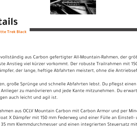
ails
tte Trek Black
 vollständig aus Carbon gefertigter All-Mountain-Rahmen, der grö
ächste Anstieg viel kürzer vorkommt. Der robuste Trailrahmen mit
fer, der lange, heftige Abfahrten meistert, ohne die Antriebseff
en, große Sprünge und schnelle Abfahrten lebst. Du pflegst einen
ge Anlieger zu manövrieren und jede Kante mitzunehmen. Du erwar
gen auch leicht und agil ist.
 Rahmen aus OCLV Mountain Carbon mit Carbon Armor und per Mino 
loat X Dämpfer mit 150 mm Federweg und einer Fülle an Einstell
t 35 mm Klemmdurchmesser und einen integrierten Steuersatz mit