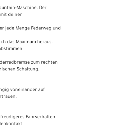
ountain-Maschine. Der
 mit deinen
über jede Menge Federweg und
lich das Maximum heraus.
nabstimmen.
orderradbremse zum rechten
onischen Schaltung.
ängig voneinander auf
rtrauen.
sfreudigeres Fahrverhalten.
denkontakt.