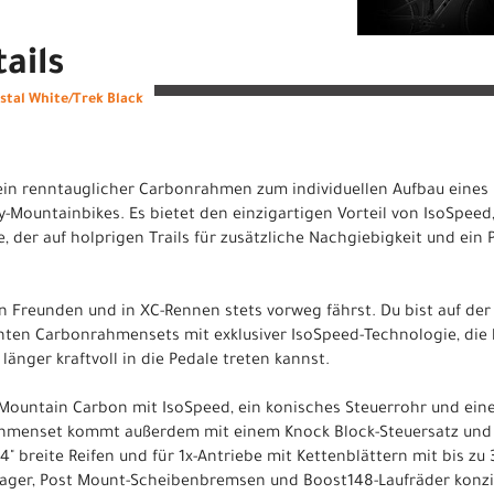
ails
ystal White/Trek Black
ein renntauglicher Carbonrahmen zum individuellen Aufbau eines 
-Mountainbikes. Es bietet den einzigartigen Vorteil von IsoSpeed
e, der auf holprigen Trails für zusätzliche Nachgiebigkeit und ein
en Freunden und in XC-Rennen stets vorweg fährst. Du bist auf d
chten Carbonrahmensets mit exklusiver IsoSpeed-Technologie, die
länger kraftvoll in die Pedale treten kannst.
Mountain Carbon mit IsoSpeed, ein konisches Steuerrohr und eine
hmenset kommt außerdem mit einem Knock Block-Steuersatz und is
4" breite Reifen und für 1x-Antriebe mit Kettenblättern mit bis zu
lager, Post Mount-Scheibenbremsen und Boost148-Laufräder konzi