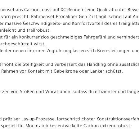
menset aus Carbon, dass auf XC-Rennen seine Qualität unter Beweis
vorn prescht. Rahmenset Procaliber Gen 2 ist agil, schnell auf A
der massive Geschwindigkeits- und Komfortvorteil des es trailglä
nleicht und trailrobust.
gt für ein konkurrenzlos geschmeidiges Fahrgefühl und verhindert
rchgeschüttelt wirst.
äle der neuen internen Zugführung lassen sich Bremsleitungen un
 erhöht die Steifigkeit und verbessert das Handling ohne zusätzli
 Rahmen vor Kontakt mit Gabelkrone oder Lenker schützt.
itzen von Stößen und Vibrationen, sodass du effizienter und länger
d präziser Lay-up-Prozesse, fortschrittlichster Konstruktionsverf
 speziell für Mountainbikes entwickelte Carbon extrem robust.