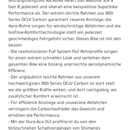
leistungsfähigstes Racebike liefert das Madone SLR 9
Gen 8 jederzeit und überall eine beispiellose Superbike-
Performance ab. Der extrem leichte Rahmen aus 900
Series OCLV Carbon garantiert rasante Anstiege, die
Aero-Rohre sorgen für windschnittige Abfahrten und die
IsoFlow-Komforttechnologie stellt ein jederzeit
geschmeidiges Fahrgefühl sicher. Dieses Bike ist mit den
besten
- Die revolutionären Full System Foil Rohrprofile sorgen
für einen extrem schnellen Look und verleihen dem
gesamten Bike eine bislang unerreichte aerodynamische
Effizienz.
- Der unglaublich leichte Rahmen aus unserem
hochwertigsten 900 Series OCLV Carbon ist dort steif,
wo die größten Kräfte wirken, und dort nachgiebig, wo
zusätzlicher Komfort erwünscht ist.
- Für effiziente Anstiege und souveräne Abfahrten
verringern die Carbonlaufräder das Gewicht und
erhöhen die Performance.
- Mit der Dura-Ace Di2 profitierst du von den
blitzschnellen Schaltvorgängen von Shimanos