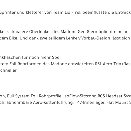
Sprinter und Kletterer von Team Lidl-Trek beeinflusste die Entwi
nker schmalere Oberlenker des Madone Gen 8 ermöglicht eine au
 dem Bike. Und dank zweiteiligem Lenker/Vorbau-Design lässt sich
nkflaschen für noch mehr Spe
stem Foil Rohrformen des Madone entwickelten RSL Aero-Trinkfla
chneller.
, Full System Foil Rohrprofile, IsoFlow-Sitzrohr, RCS Headset Sy
h, abnehmbare Aero-Kettenführung, T47-Innenlager, Flat Mount