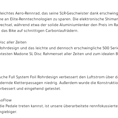
 leichtes Aero-Rennrad, das seine SLR-Geschwister dank erschwin
hne an Elite-Renntechnologien zu sparen. Die elektronische Shima
wechsel, während etwa der solide Aluminiumlenker den Preis im Ra
 das Bike auf schnittigen Carbonlaufrädern.
sc aller Zeiten
o-Rohrdesign und das leichte und dennoch erschwingliche 500 Se
htesten Madone SL Disc Rahmenset aller Zeiten und zum idealen B
che Full System Foil Rohrdesign verbessert den Luftstrom über 
rdernde Kletterpassagen niedrig. Außerdem wurde die Konstrukti
verbessert und eingehend getestet.
IsoFlow
 die Pedale treten kannst, ist unsere überarbeitete rennfokussiert
hgiebiger.