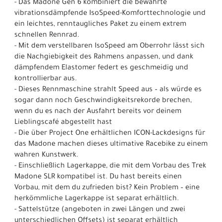
- Das Madone Gen 6 kombiniert die bewährte
vibrationsdämpfende IsoSpeed-Komforttechnologie und
ein leichtes, renntaugliches Paket zu einem extrem
schnellen Rennrad.
- Mit dem verstellbaren IsoSpeed am Oberrohr lässt sich
die Nachgiebigkeit des Rahmens anpassen, und dank
dämpfendem Elastomer federt es geschmeidig und
kontrollierbar aus.
- Dieses Rennmaschine strahlt Speed aus – als würde es
sogar dann noch Geschwindigkeitsrekorde brechen,
wenn du es nach der Ausfahrt bereits vor deinem
Lieblingscafé abgestellt hast
- Die über Project One erhältlichen ICON-Lackdesigns für
das Madone machen dieses ultimative Racebike zu einem
wahren Kunstwerk.
- Einschließlich Lagerkappe, die mit dem Vorbau des Trek
Madone SLR kompatibel ist. Du hast bereits einen
Vorbau, mit dem du zufrieden bist? Kein Problem – eine
herkömmliche Lagerkappe ist separat erhältlich.
- Sattelstütze (angeboten in zwei Längen und zwei
unterschiedlichen Offsets) ist separat erhältlich