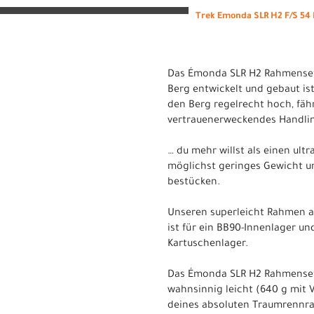
Trek Emonda SLR H2 F/S 54 
Das Émonda SLR H2 Rahmenset 
Berg entwickelt und gebaut ist
den Berg regelrecht hoch, fähr
vertrauenerweckendes Handli
… du mehr willst als einen ult
möglichst geringes Gewicht u
bestücken.
Unseren superleicht Rahmen a
ist für ein BB90-Innenlager u
Kartuschenlager.
Das Émonda SLR H2 Rahmenset s
wahnsinnig leicht (640 g mit V
deines absoluten Traumrennra