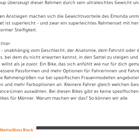
up überzeugt dieser Rahmen durch sein ultraleichtes Gewicht und
nden Anstiegen machen sich die Gewichtsvorteile des Émonda unm
 ist superleicht – und zwar ein superleichtes Rahmenset mit her
rmer Steifigkeit.
chter
r – unabhängig vom Geschlecht, der Anatomie, dem Fahrstil oder
es, bei dem du nicht erwarten kannst, in den Sattel zu steigen und
willst als je zuvor. Ein Bike, das sich anfühlt wie nur für dich gem
ie bessere Passformen und mehr Optionen für Fahrerinnen und Fahr
ete Rahmengrößen nur bei spezifischen Frauenmodellen angeboten.
n und mehr Farboptionen an. Kleinere Fahrer gleich welchen Ge
nce-Linien auswählen. Bei diesen Bikes gibt es keine spezifischen
d Bikes für Männer. Warum machen wir das? So können wir alle
Matte/Gloss Black