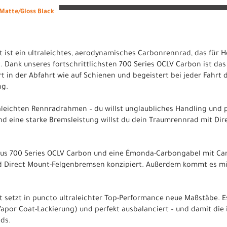
Matte/Gloss Black
ist ein ultraleichtes, aerodynamisches Carbonrennrad, das für
. Dank unseres fortschrittlichsten 700 Series OCLV Carbon ist das 
t in der Abfahrt wie auf Schienen und begeistert bei jeder Fahrt 
ng.
raleichten Rennradrahmen – du willst unglaubliches Handling und 
nd eine starke Bremsleistung willst du dein Traumrennrad mit D
us 700 Series OCLV Carbon und eine Émonda-Carbongabel mit Ca
nd Direct Mount-Felgenbremsen konzipiert. Außerdem kommt es mi
etzt in puncto ultraleichter Top-Performance neue Maßstäbe. Es 
apor Coat-Lackierung) und perfekt ausbalanciert – und damit die 
ds.