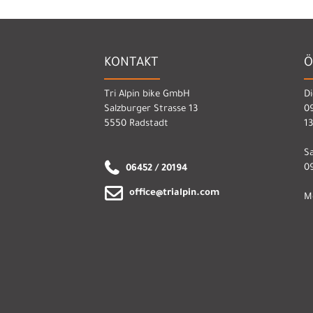
KONTAKT
Ö
Tri Alpin bike GmbH
Di
Salzburger Strasse 13
09
5550 Radstadt
13
S
09
06452 / 20194
office@trialpin.com
M