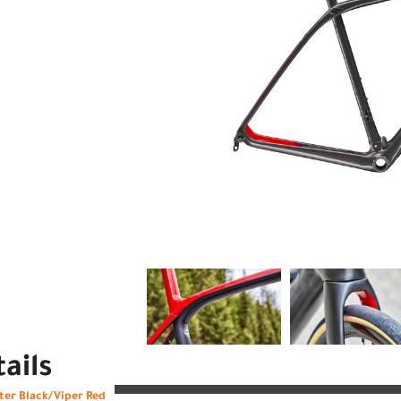
ails
ter Black/Viper Red