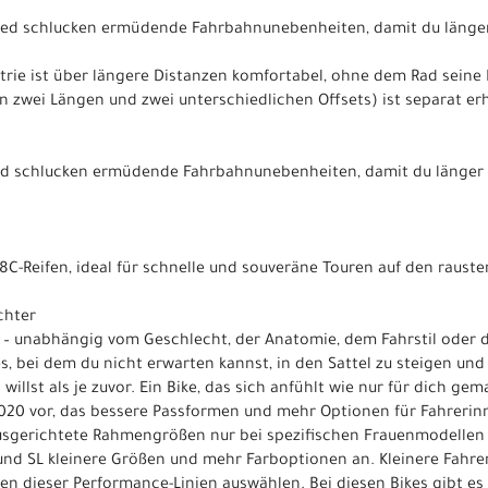
eed schlucken ermüdende Fahrbahnunebenheiten, damit du länger k
trie ist über längere Distanzen komfortabel, ohne dem Rad sein
n zwei Längen und zwei unterschiedlichen Offsets) ist separat erh
d schlucken ermüdende Fahrbahnunebenheiten, damit du länger kr
C-Reifen, ideal für schnelle und souveräne Touren auf den rauste
chter
r – unabhängig vom Geschlecht, der Anatomie, dem Fahrstil oder
es, bei dem du nicht erwarten kannst, in den Sattel zu steigen und
willst als je zuvor. Ein Bike, das sich anfühlt wie nur für dich gem
020 vor, das bessere Passformen und mehr Optionen für Fahrerinn
ausgerichtete Rahmengrößen nur bei spezifischen Frauenmodellen 
nd SL kleinere Größen und mehr Farboptionen an. Kleinere Fahre
en dieser Performance-Linien auswählen. Bei diesen Bikes gibt es 