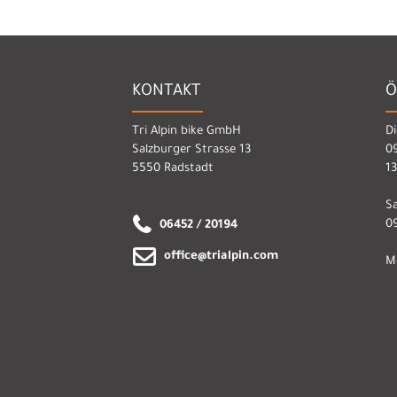
KONTAKT
Ö
Tri Alpin bike GmbH
Di
Salzburger Strasse 13
09
5550 Radstadt
13
S
09
06452 / 20194
office@trialpin.com
M