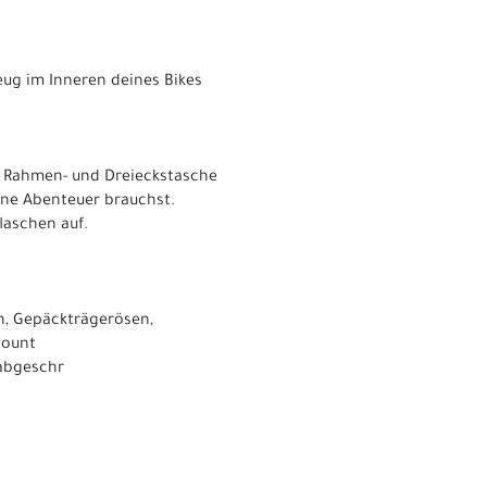
g im Inneren deines Bikes
, Rahmen- und Dreieckstasche
eine Abenteuer brauchst.
laschen auf.
n, Gepäckträgerösen,
Mount
abgeschr