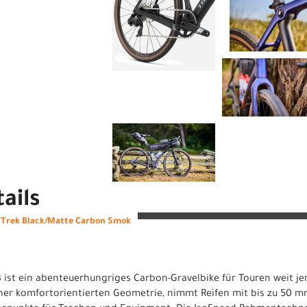
ails
S Trek Black/Matte Carbon Smok
 ist ein abenteuerhungriges Carbon-Gravelbike für Touren weit jen
iner komfortorientierten Geometrie, nimmt Reifen mit bis zu 50 m