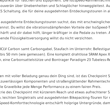
hmepunkte für Taschen und Equipment. Die IsoSpeed-Rahmentech
 souverän über Unebenheiten und Schlaglöcher hinweggleitest. 
S Schaltung, die für deine ausgedehnten Entdeckungstouren in 
ür ausgedehnte Entdeckungstouren suchst, das mit erschwinglich
annst. Du willst die vibrationsdämpfenden Vorteile der IsoSpeed-T
rft und dir dabei hilft, länger kräftiger in die Pedale zu treten
ende Flüssigkeitsversorgung willst du nicht verzichten.
OCLV Carbon samt Carbongabel, Staufach im Unterrohr, Befestig
n bis 50 mm (wie gemessen). Eine komplett drahtlose SRAM Apex X
, eine Carbonsattelstütze und Bontrager Paradigm 23 Tubeless-R
 mit voller Beladung genau dein Ding sind, ist das Checkpoint S
s zuverlässigen Komponenten und straßenglättender Rahmentechn
le Gravelbike jede Menge Performance zu einem fairen Preis.
rie des Checkpoint mit kürzerem Reach und etwas aufrechterer Si
 leichten Singletrails und ausgedehnten Bikepacking-Touren für
Speed-Komforttechnologie entschärft holprige Untergründe, dami