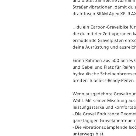
und bietet zahlreiche Aufna
Straßenvibrationen, damit du
drahtlosen SRAM Apex XPLR AX
… du ein Carbon-Gravelbike f
die du mit der Zeit upgraden k
ermüdende Gravelpisten entschä
deine Ausrüstung und ausreich
Einen Rahmen aus 500 Series 
und Gabel und Platz für Reife
hydraulische Scheibenbremsen
breiten Tubeless-Ready-Reifen.
Wenn ausgedehnte Graveltouren
Wahl. Mit seiner Mischung au
leistungsstarke und komfortab
- Die Gravel Endurance Geomet
ganztägigen Gravelabenteuern,
- Die vibrationsdämpfende Iso
unterwegs bist.