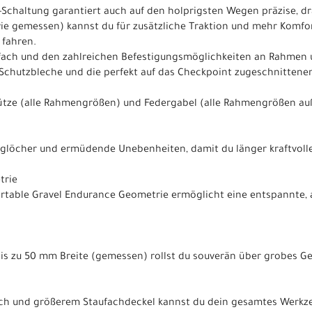
-Schaltung garantiert auch auf den holprigsten Wegen präzise, d
wie gemessen) kannst du für zusätzliche Traktion und mehr Komfo
 fahren.
ach und den zahlreichen Befestigungsmöglichkeiten an Rahmen u
Schutzbleche und die perfekt auf das Checkpoint zugeschnittene
tütze (alle Rahmengrößen) und Federgabel (alle Rahmengrößen au
aglöcher und ermüdende Unebenheiten, damit du länger kraftvoller
trie
table Gravel Endurance Geometrie ermöglicht eine entspannte, a
 bis zu 50 mm Breite (gemessen) rollst du souverän über grobes Ge
 und größerem Staufachdeckel kannst du dein gesamtes Werkzeu